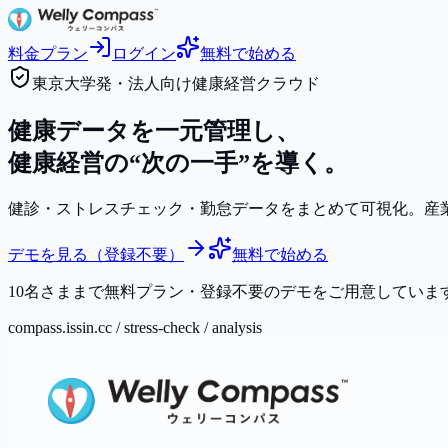
料金プラン
ログイン
無料で始める
東京大学発・法人向け健康経営クラウド
健康データを一元管理し、
健康経営の
“次の一手”
を導く。
健診・ストレスチェック・勤怠データをまとめて可視化。産業医
デモを見る（登録不要）
無料で始める
10名さままで無料プラン・登録不要のデモをご用意していま
compass.issin.cc / stress-check / analysis