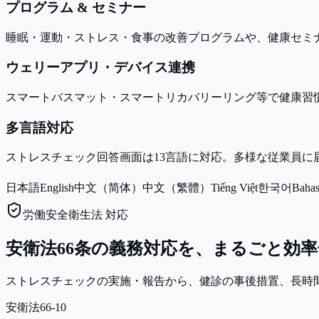
プログラム & セミナー
睡眠・運動・ストレス・食事の改善プログラムや、健康セミ
ウェリーアプリ・デバイス連携
スマートバスマット・スマートリカバリーリング等で健康習
多言語対応
ストレスチェック回答画面は13言語に対応。多様な従業員に
日本語
English
中文（简体）
中文（繁體）
Tiếng Việt
한국어
Bahas
労働安全衛生法 対応
安衛法66条の義務対応を、まるごと効率
ストレスチェックの実施・報告から、健診の事後措置、長時
安衛法66-10